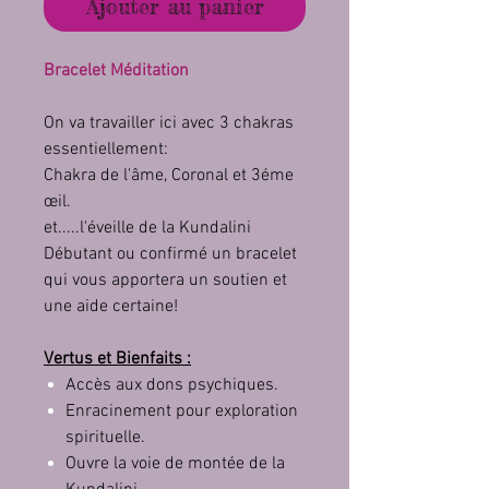
Ajouter au panier
Bracelet Méditation
On va travailler ici avec 3 chakras
essentiellement:
Chakra de l'âme, Coronal et 3éme
œil.
et.....l'éveille de la Kundalini
Débutant ou confirmé un bracelet
qui vous apportera un soutien et
une aide certaine!
Vertus et Bienfaits :
Accès aux dons psychiques.
Enracinement pour exploration
spirituelle.
Ouvre la voie de montée de la