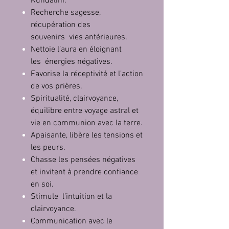
Kundalini.
Recherche sagesse,
récupération des
souvenirs vies antérieures.
Nettoie l’aura en éloignant
les énergies négatives.
Favorise la réceptivité et l’action
de vos prières.
Spiritualité, clairvoyance,
équilibre entre voyage astral et
vie en communion avec la terre.
Apaisante, libère les tensions et
les peurs.
Chasse les pensées négatives
et invitent à prendre confiance
en soi.
Stimule l’intuition et la
clairvoyance.
Communication avec le