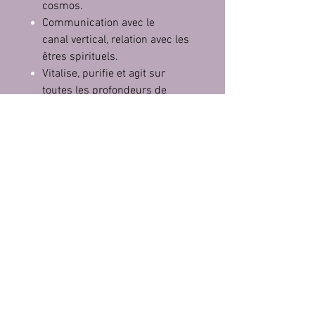
cosmos.
Communication avec le
canal vertical, relation avec les
êtres spirituels.
Vitalise, purifie et agit sur
toutes les profondeurs de
nous-même.
Une fiche explicative des vertus de
chaque pierre et/ou association de
certaine pierre entre elles pouvant
donner une vertus particulière
sera joint avec votre bracelet.
Si vous avez besoin de plus
d'explication, je suis là pour
répondre à vos questions. Vous
pouvez utilisez le "chat" sur la
page.