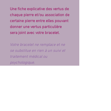
Une fiche explicative des vertus de
chaque pierre et/ou association de
certaine pierre entre elles pouvant
donner une vertus particulière
sera joint avec votre bracelet.
Votre bracelet ne remplace et ne
se substitue en rien à un suivi et
traitement médical ou
psychologique.
Si vous avez besoin de plus
d'explication, je suis là pour
répondre à vos questions. Vous
pouvez utilisez le "chat" sur la
page.