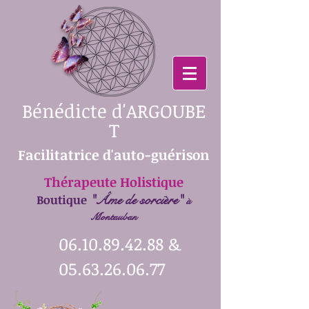
Bénédicte
d'ARGOUBE
T
Facilitatrice d'auto-guérison
Thérapeute Holistique
Boutique
"Âme de sorcière"
à
Montauban
06.10.89.42.88
&
05.63.26.06.77