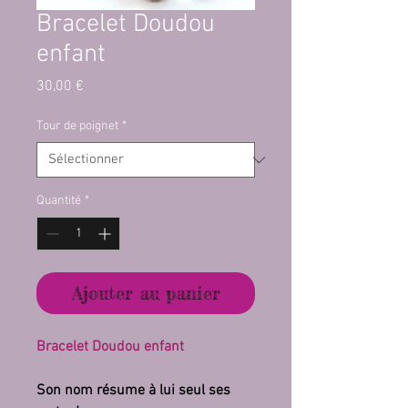
Bracelet Doudou
enfant
Prix
30,00 €
Tour de poignet
*
Quantité
*
Ajouter au panier
Bracelet Doudou enfant
Son nom résume à lui seul ses