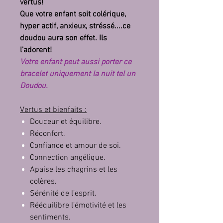
vertus!
Que votre enfant soit colérique,
hyper actif, anxieux, stréssé....ce
doudou aura son effet. Ils
l'adorent!
Votre enfant peut aussi porter ce
bracelet uniquement la nuit tel un
Doudou.
Vertus et bienfaits :
Douceur et équilibre.
Réconfort.
Confiance et amour de soi.
Connection angélique.
Apaise les chagrins et les
colères.
Sérénité de l’esprit.
Rééquilibre l’émotivité et les
sentiments.