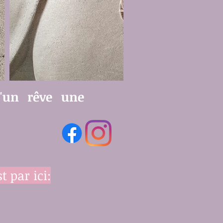
'un rêve une
t par ici: