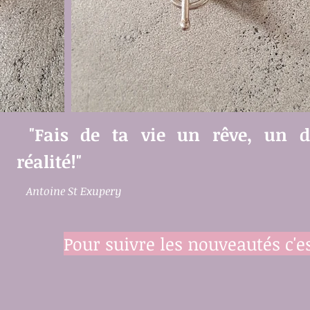
"Fais de ta vie un rêve, un d
réalité!"
Antoine St Exupery
Pour suivre les nouveautés c'es