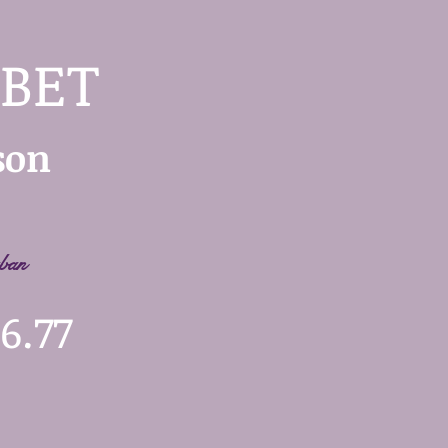
BET
son
ban
6.77