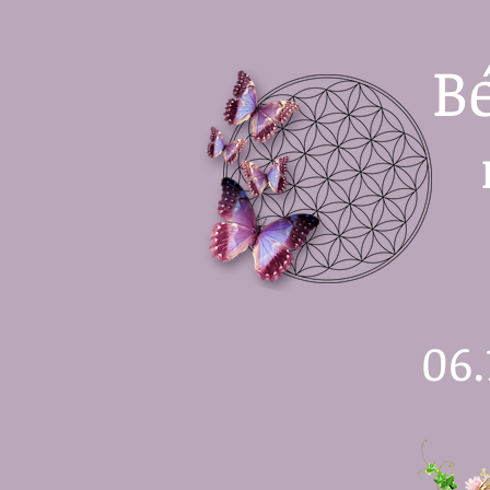
B
06.