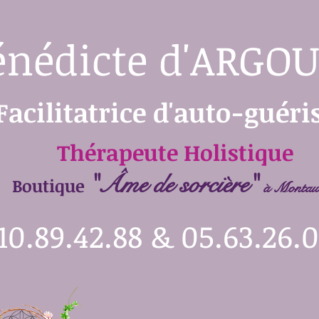
énédicte
d'ARGOU
Facilitatrice d'auto-guéri
Thérapeute Holistique
"Âme de sorcière"
Boutique
à Montau
10.89.42.88 & 05.63.26.0