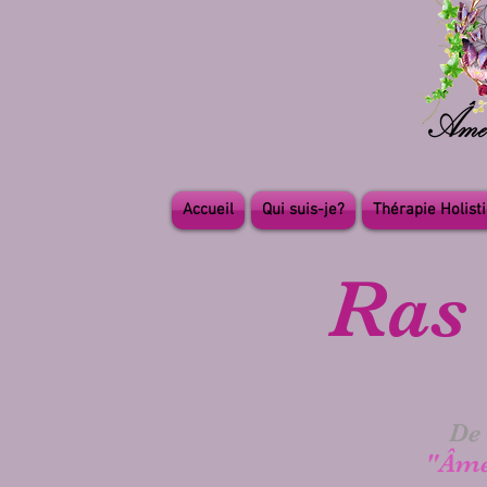
Accueil
Qui suis-je?
Thérapie Holist
Ras 
De
"Âme 