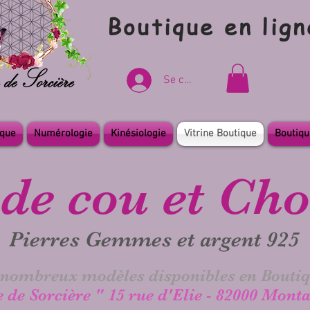
Boutique en lign
Se connecter
ique
Numérologie
Kinésiologie
Vitrine Boutique
Boutiqu
de cou et Ch
Pierres Gemmes et argent 925
 nombreux modèles disponibles en Boutiq
de Sorcière " 15 rue d'Elie - 82000 Mont