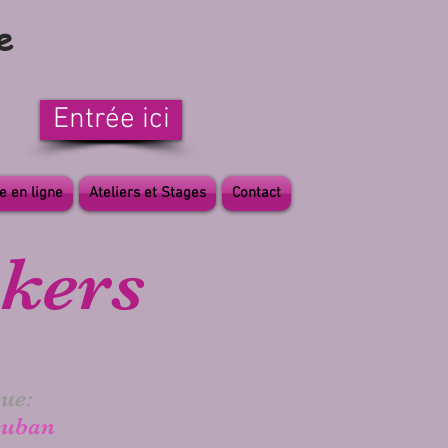
e
Entrée ici
e en ligne
Ateliers et Stages
Contact
okers
ue:
auban